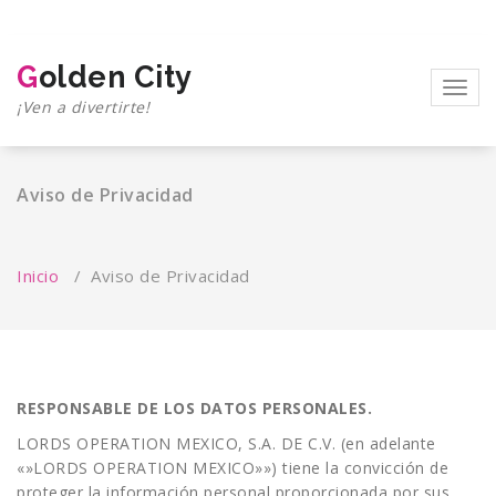
Saltar
al
contenido
Golden City
Toggl
¡Ven a divertirte!
navig
Aviso de Privacidad
Inicio
/
Aviso de Privacidad
RESPONSABLE DE LOS DATOS PERSONALES.
LORDS OPERATION MEXICO, S.A. DE C.V. (en adelante
«»LORDS OPERATION MEXICO»») tiene la convicción de
proteger la información personal proporcionada por sus